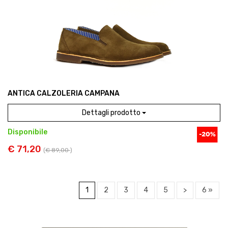
ANTICA CALZOLERIA CAMPANA
Dettagli prodotto
Disponibile
€ 71,20
(
€ 89,00
)
1
2
3
4
5
>
6 »