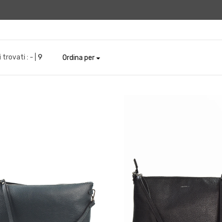
i trovati :
- |
9
Ordina per