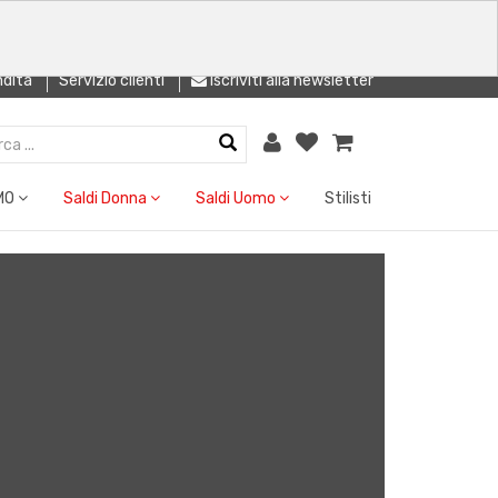
ndita
Servizio clienti
Iscriviti alla newsletter
MO
Saldi Donna
Saldi Uomo
Stilisti