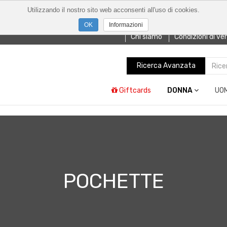
Utilizzando il nostro sito web acconsenti all'uso di cookies.
Informazioni
Chi siamo
Condizioni di ve
Ricerca Avanzata
Giftcards
DONNA
UO
POCHETTE