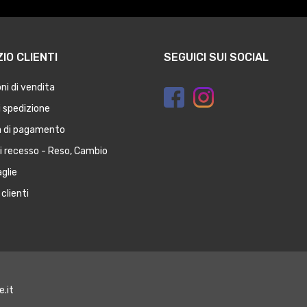
IO CLIENTI
SEGUICI SUI SOCIAL
ni di vendita
 spedizione
à di pagamento
di recesso - Reso, Cambio
glie
clienti
e.it