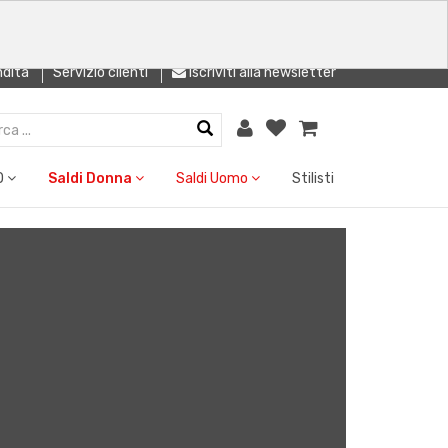
ndita
Servizio clienti
Iscriviti alla newsletter
O
Saldi Donna
Saldi Uomo
Stilisti