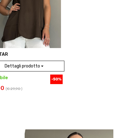
TAR
Dettagli prodotto
bile
00
(
€ 29,90
)