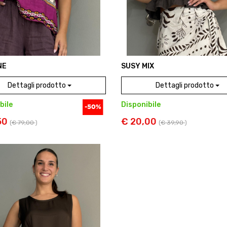
NE
SUSY MIX
Dettagli prodotto
Dettagli prodotto
bile
Disponibile
50
€ 20,00
(
€ 79,00
)
(
€ 39,90
)