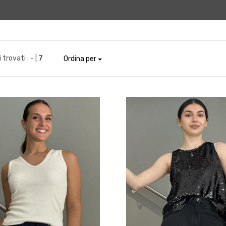
i trovati :
- |
7
Ordina per