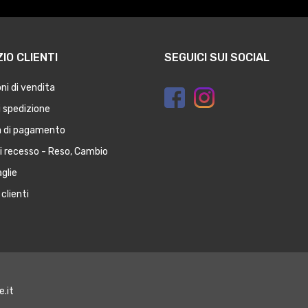
IO CLIENTI
SEGUICI SUI SOCIAL
ni di vendita
 spedizione
à di pagamento
di recesso - Reso, Cambio
glie
clienti
e.it