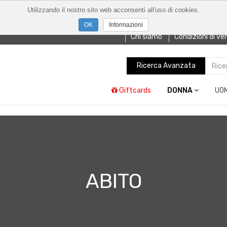
Utilizzando il nostro sito web acconsenti all'uso di cookies.
Informazioni
Chi siamo
Condizioni di ve
Ricerca Avanzata
Giftcards
DONNA
UO
ABITO