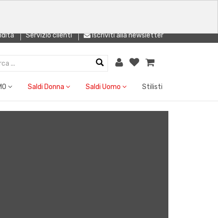
ndita
Servizio clienti
Iscriviti alla newsletter
MO
Saldi Donna
Saldi Uomo
Stilisti